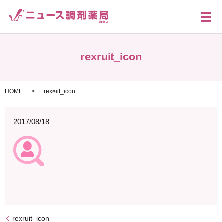
メ
rexruit_icon
HOME
rexruit_icon
2017/08/18
rexruit_icon