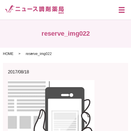
メ
reserve_img022
HOME
reserve_img022
2017/08/18