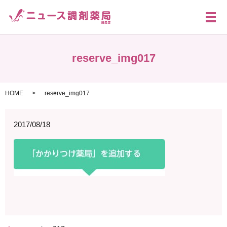
メ
reserve_img017
HOME
reserve_img017
2017/08/18