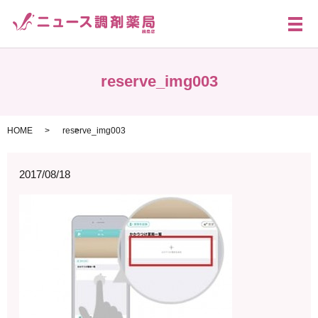
メ
reserve_img003
HOME
reserve_img003
2017/08/18