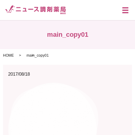
メ
main_copy01
HOME
main_copy01
2017/08/18