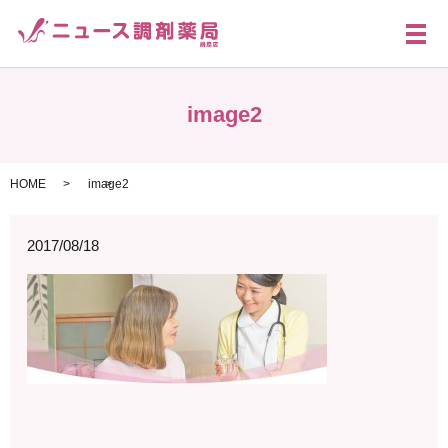
メ
image2
HOME
image2
2017/08/18